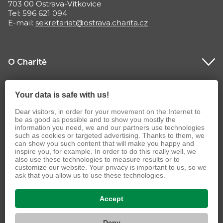
703 00 Ostrava-Vítkovice
Tel: 596 621 094
E-mail:
sekretariat@ostrava.charita.cz
O Charitě
Co děláme
Your data is safe with us!
Dear visitors, in order for your movement on the Internet to
be as good as possible and to show you mostly the
information you need, we and our partners use technologies
such as cookies or targeted advertising. Thanks to them, we
can show you such content that will make you happy and
inspire you, for example. In order to do this really well, we
also use these technologies to measure results or to
customize our website. Your privacy is important to us, so we
ask that you allow us to use these technologies.
© 2026 Charita Česká republika
Accept
VIZUS.CZ s.r.o.
Deny