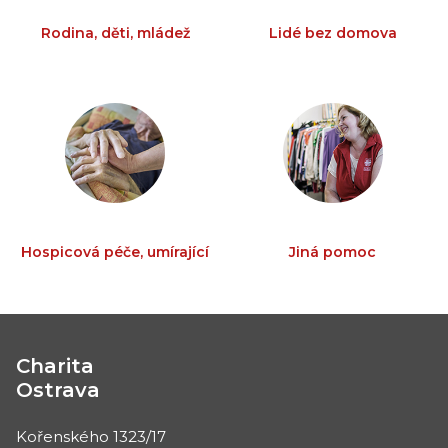
Rodina, děti, mládež
Lidé bez domova
Hospicová péče, umírající
Jiná pomoc
Charita
Ostrava
Kořenského 1323/17